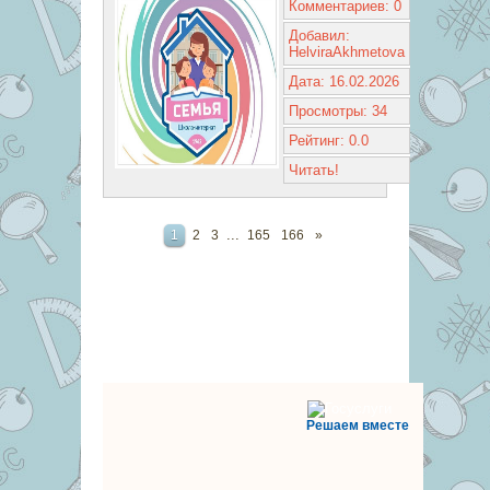
Комментариев: 0
Добавил:
HelviraAkhmetova
Дата: 16.02.2026
Просмотры: 34
Рейтинг: 0.0
Читать!
...
1
2
3
165
166
»
Решаем вместе