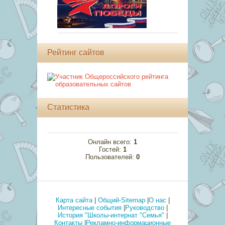
Рейтинг сайтов
Статистика
Онлайн всего:
1
Гостей:
1
Пользователей:
0
Карта сайта
|
Общий-Sitemap
|
О нас
|
Интересные события
|
Руководство
|
История "Школы-интернат "Семья"
|
Контакты
|
Рекламно-информационные