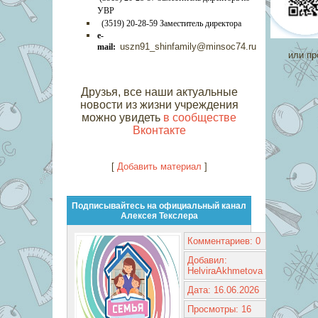
УВР
(3519) 20-28-59 Заместитель директора
e-
uszn91_shinfamily@minsoc74.ru
mail:
или пр
Друзья, все наши актуальные
новости из жизни учреждения
можно увидеть
в сообществе
Вконтакте
[
Добавить материал
]
Подписывайтесь на официальный канал
Алексея Текслера
Комментариев: 0
Добавил:
HelviraAkhmetova
Дата: 16.06.2026
Просмотры: 16